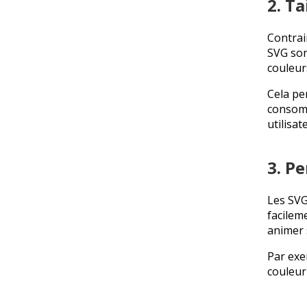
2. Ta
Contrai
SVG son
couleurs
Cela pe
consomm
utilisa
3. P
Les SVG
facilem
animer 
Par exe
couleur