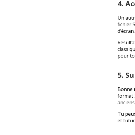
4. Ac
Un autr
fichier 
d’écran.
Résulta
classiq
pour to
5. S
Bonne n
format 
anciens
Tu peux
et futur