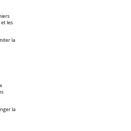
chiers
et les
iter la
x
es
nger la