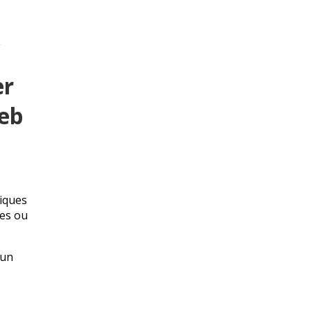
er
web
iques
ies ou
 un