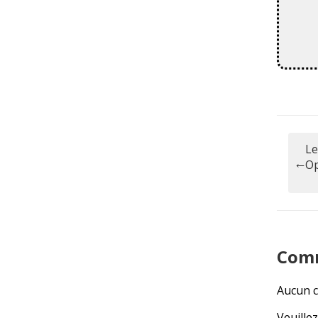
Le
Op
Com
Aucun c
Veuille