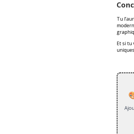
Conc
Tu l’au
moderne
graphiq
Et si t
uniques 

Ajou