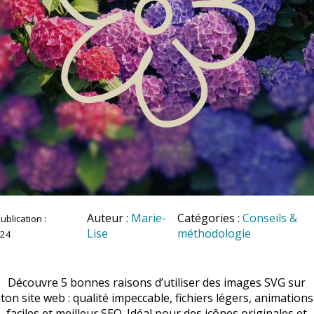
Auteur :
Marie-
Catégories :
Conseils &
ublication :
Lise
méthodologie
024
Découvre 5 bonnes raisons d’utiliser des images SVG sur
ton site web : qualité impeccable, fichiers légers, animations
faciles et meilleur SEO. Idéal pour des icônes originales et