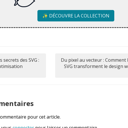
✨ DÉCOUVRE LA COLLECTION
s secrets des SVG :
Du pixel au vecteur : Comment 
timisation
SVG transforment le design 
mentaires
ommentaire pour cet article.
z vous
connecter
pour laisser un commentaire.