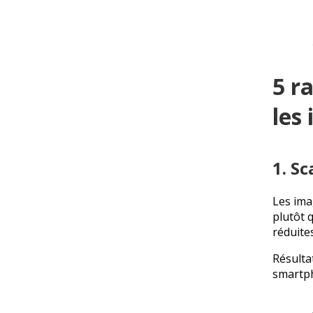
5 r
les
1. Sc
Les im
plutôt q
réduites
Résultat
smartph