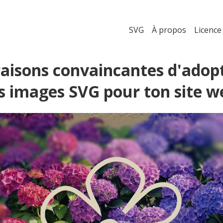
SVG
À propos
Licence
raisons convaincantes d'adop
es images SVG pour ton site w